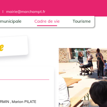
4 I
mairie@marchampt.fr
 municipale
Cadre de vie
Tourisme
e
RMIN , Marion PILATE