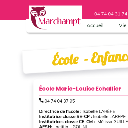
04 74 04 31 7
Accueil
Vie
nfanc
École - E
École Marie-Louise Echallier
04 74 04 37 95
Directrice de l’Ecole :
Isabelle LARÈPE
Institutrice classe SE-CP :
Isabelle LARÈPE
Institutrices classe CE-CM :
Mélissa GUILLE
AESH:
Laetitia UGOLINI